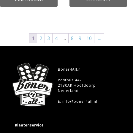
1
2
3
4
…
8
9
10
→
Boner4All.nl
Postbus 442
2130AK Hoofddorp
Nederland
E: info@boner4all.nl
Klantenservice