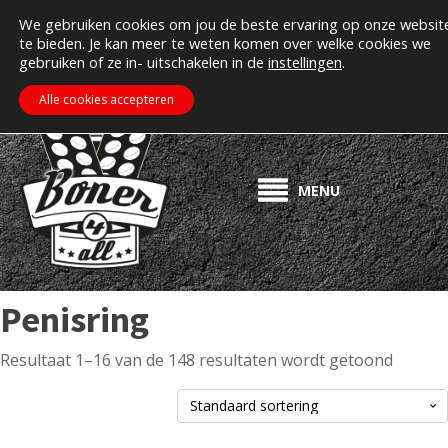
MIJN ACCOUNT
Erectiepillen kopen bij boner4all.nl
We gebruiken cookies om jou de beste ervaring op onze websit
te bieden. Je kan meer te weten komen over welke cookies we
>> Gratis verzending vanaf €50! <<
gebruiken of ze in- uitschakelen in de
instellingen
.
€
0.00
ZOEKEN
WINKELWAGEN
Alle cookies accepteren
MENU
Penisring
Resultaat 1–16 van de 148 resultaten wordt getoond