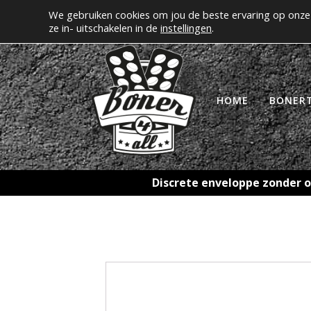
We gebruiken cookies om jou de beste ervaring op onze 
Erectiepillen kopen bij boner4all.nl
MIJN A
ze in- uitschakelen in de
instellingen
.
HOME
BONER
Discrete enveloppe zonder o