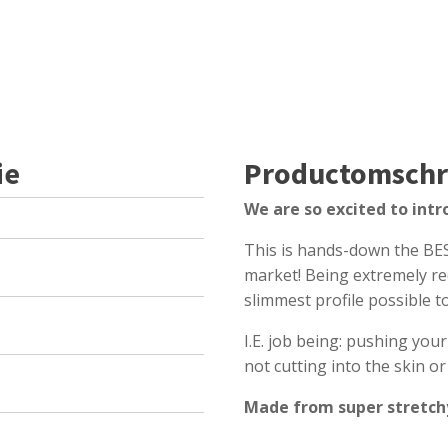
ie
Productomschr
We are so excited to int
This is hands-down the BES
market! Being extremely re
slimmest profile possible t
I.E. job being: pushing you
not cutting into the skin o
Made from super stretch