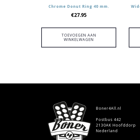
Chrome Donut Ring 40 mm.
Wid
€
27.95
TOEVOEGEN AAN
WINKELWAGEN
Boner4All.nl
Postbus 442
2130AK Hoofddorp
Nederland