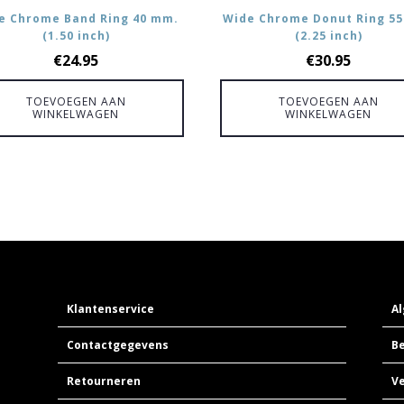
e Chrome Band Ring 40 mm.
Wide Chrome Donut Ring 5
(1.50 inch)
(2.25 inch)
€
24.95
€
30.95
TOEVOEGEN AAN
TOEVOEGEN AAN
WINKELWAGEN
WINKELWAGEN
Klantenservice
A
Contactgegevens
Be
Retourneren
V