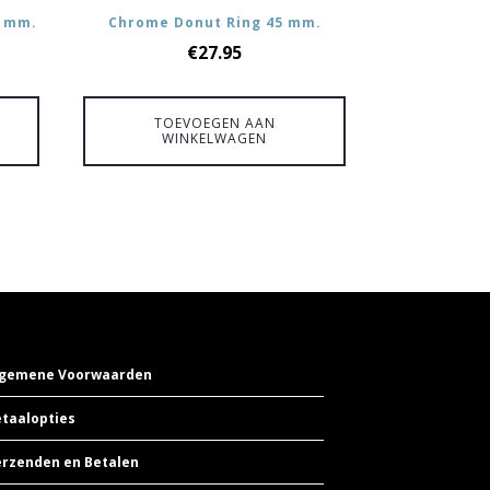
5 mm.
Chrome Donut Ring 45 mm.
€
27.95
TOEVOEGEN AAN
WINKELWAGEN
lgemene Voorwaarden
taalopties
erzenden en Betalen