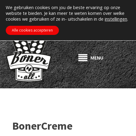
MIJN ACCOUNT
Erectiepillen kopen bij boner4all.nl
We gebruiken cookies om jou de beste ervaring op onze
website te bieden. Je kan meer te weten komen over welke
>> Gratis verzending vanaf €50! <<
cookies we gebruiken of ze in- uitschakelen in de
instellingen
.
€
0.00
ZOEKEN
WINKELWAGEN
Alle cookies accepteren
MENU
BonerCreme