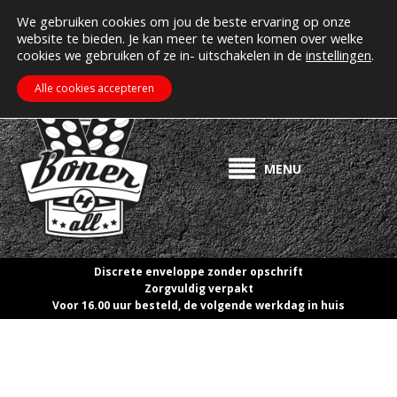
MIJN ACCOUNT
Erectiepillen kopen bij boner4all.nl
We gebruiken cookies om jou de beste ervaring op onze
website te bieden. Je kan meer te weten komen over welke
>> Gratis verzending vanaf €50! <<
cookies we gebruiken of ze in- uitschakelen in de
instellingen
.
€
0.00
ZOEKEN
WINKELWAGEN
Alle cookies accepteren
MENU
Discrete enveloppe zonder opschrift
Zorgvuldig verpakt
Voor 16.00 uur besteld, de volgende werkdag in huis