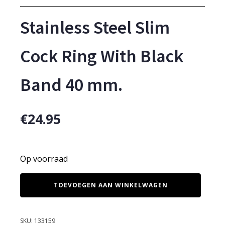
Stainless Steel Slim
Cock Ring With Black
Band 40 mm.
€
24.95
Op voorraad
Stainless
TOEVOEGEN AAN WINKELWAGEN
Steel
Slim
Cock
Ring
SKU:
133159