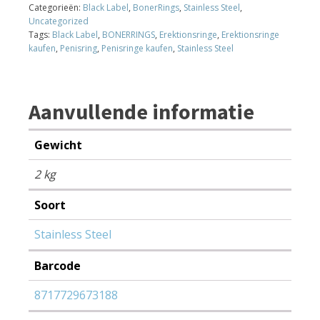
With
Categorieën:
Black Label
,
BonerRings
,
Stainless Steel
,
Black
Uncategorized
Band
Tags:
Black Label
,
BONERRINGS
,
Erektionsringe
,
Erektionsringe
40
kaufen
,
Penisring
,
Penisringe kaufen
,
Stainless Steel
mm.
aantal
Aanvullende informatie
Gewicht
2 kg
Soort
Stainless Steel
Barcode
8717729673188