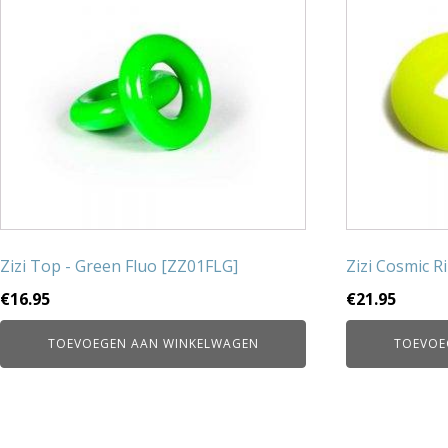
Zizi Top - Green Fluo [ZZ01FLG]
Zizi Cosmic R
€
16.95
€
21.95
TOEVOEGEN AAN WINKELWAGEN
TOEVOE