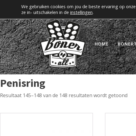
We gebruiken cookies om jou de beste ervaring op onze 
Erectiepillen kopen bij boner4all.nl
MIJN A
ze in- uitschakelen in de
instellingen
.
HOME
BONER
Penisring
Resultaat 145–148 van de 148 resultaten wordt getoond