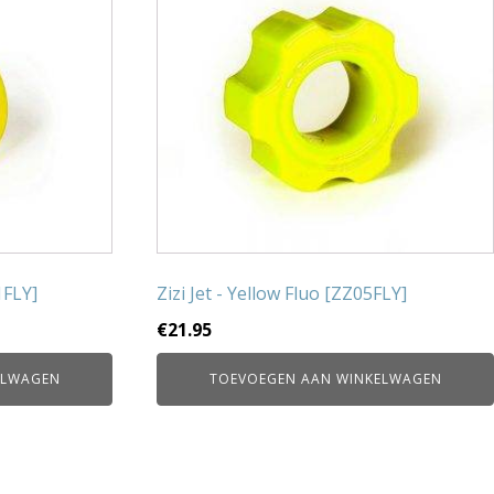
1FLY]
Zizi Jet - Yellow Fluo [ZZ05FLY]
€
21.95
ELWAGEN
TOEVOEGEN AAN WINKELWAGEN