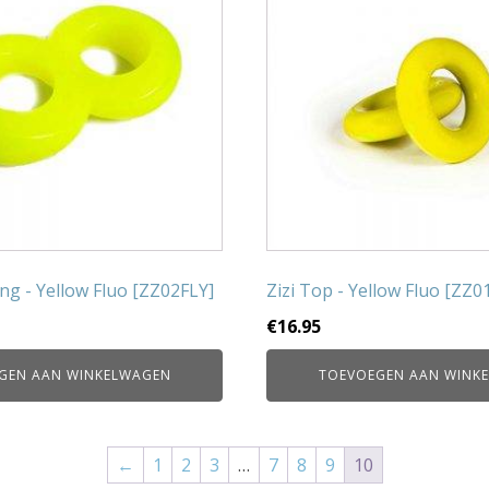
ing - Yellow Fluo [ZZ02FLY]
Zizi Top - Yellow Fluo [ZZ0
€
16.95
GEN AAN WINKELWAGEN
TOEVOEGEN AAN WINK
←
1
2
3
…
7
8
9
10