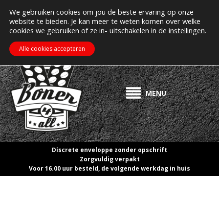
MIJN ACCOUNT
Erectiepillen kopen bij boner4all.nl
We gebruiken cookies om jou de beste ervaring op onze
website te bieden. Je kan meer te weten komen over welke
>> Gratis verzending vanaf €50! <<
cookies we gebruiken of ze in- uitschakelen in de
instellingen
.
€
0.00
ZOEKEN
WINKELWAGEN
Alle cookies accepteren
MENU
Discrete enveloppe zonder opschrift
Zorgvuldig verpakt
Voor 16.00 uur besteld, de volgende werkdag in huis