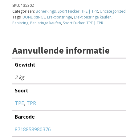
Red
SKU:
135302
aantal
Categorieën:
BonerRings
,
Sport Fucker
,
TPE | TPR
,
Uncategorized
Tags:
BONERRINGS
,
Erektionsringe
,
Erektionsringe kaufen
,
Penisring
,
Penisringe kaufen
,
Sport Fucker
,
TPE | TPR
Aanvullende informatie
Gewicht
2 kg
Soort
TPE
,
TPR
Barcode
8718858980376