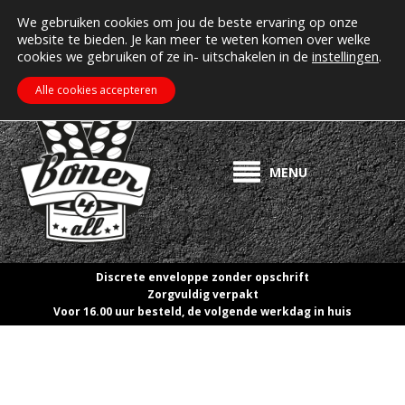
MIJN ACCOUNT
Erectiepillen kopen bij boner4all.nl
We gebruiken cookies om jou de beste ervaring op onze
website te bieden. Je kan meer te weten komen over welke
>> Gratis verzending vanaf €50! <<
cookies we gebruiken of ze in- uitschakelen in de
instellingen
.
€
0.00
ZOEKEN
WINKELWAGEN
Alle cookies accepteren
MENU
Discrete enveloppe zonder opschrift
Zorgvuldig verpakt
Voor 16.00 uur besteld, de volgende werkdag in huis