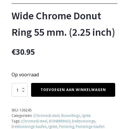
Wide Chrome Donut
Ring 55 mm. (2.25 inch)
€
30.95
Op voorraad
Wide
TOEVOEGEN AAN WINKELWAGEN
Chrome
Donut
Ring
55
SKU:
136245
mm.
Categorieën:
(Chromed) steel
,
BonerRings
,
Ignite
(2.25
Tags:
(Chromed) steel
,
BONERRINGS
,
Erektionsringe
,
inch)
Erektionsringe kaufen
,
Ignite
,
Penisring
,
Penisringe kaufen