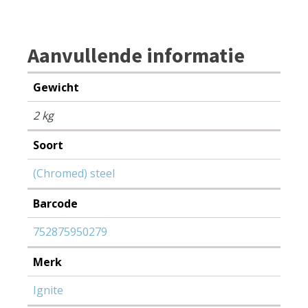
aantal
Aanvullende informatie
Gewicht
2 kg
Soort
(Chromed) steel
Barcode
752875950279
Merk
Ignite