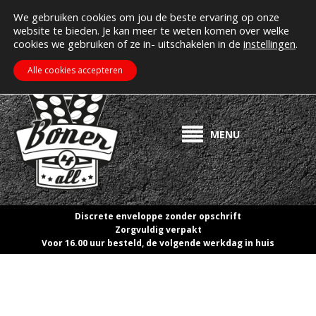
MIJN ACCOUNT
Erectiepillen kopen bij boner4all.nl
We gebruiken cookies om jou de beste ervaring op onze
website te bieden. Je kan meer te weten komen over welke
>> Gratis verzending vanaf €50! <<
cookies we gebruiken of ze in- uitschakelen in de
instellingen
.
€
0.00
ZOEKEN
WINKELWAGEN
Alle cookies accepteren
MENU
Discrete enveloppe zonder opschrift
Zorgvuldig verpakt
Voor 16.00 uur besteld, de volgende werkdag in huis