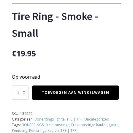
Tire Ring - Smoke -
Small
€
19.95
Op voorraad
Tire
TOEVOEGEN AAN WINKELWAGEN
Ring
-
Smoke
-
SKU:
136252
Small
Categorieën:
BonerRings
,
Ignite
,
TPE | TPR
,
Uncategorized
aantal
Tags:
BONERRINGS
,
Erektionsringe
,
Erektionsringe kaufen
,
Ignite
,
Penisring
,
Penisringe kaufen
,
TPE | TPR