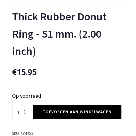
Thick Rubber Donut
Ring - 51 mm. (2.00
inch)
€
15.95
Op voorraad
Thick
TOEVOEGEN AAN WINKELWAGEN
Rubber
Donut
Ring
-
SKU:
134458