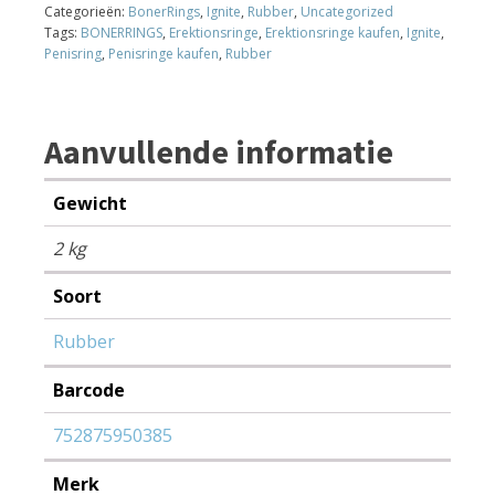
51
Categorieën:
BonerRings
,
Ignite
,
Rubber
,
Uncategorized
mm.
Tags:
BONERRINGS
,
Erektionsringe
,
Erektionsringe kaufen
,
Ignite
,
(2.00
Penisring
,
Penisringe kaufen
,
Rubber
inch)
aantal
Aanvullende informatie
Gewicht
2 kg
Soort
Rubber
Barcode
752875950385
Merk