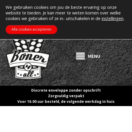
MIJN ACCOUNT
Erectiepillen kopen bij boner4all.nl
We gebruiken cookies om jou de beste ervaring op onze
website te bieden. Je kan meer te weten komen over welke
>> Gratis verzending vanaf €50! <<
cookies we gebruiken of ze in- uitschakelen in de
instellingen
.
€
0.00
ZOEKEN
WINKELWAGEN
Alle cookies accepteren
MENU
Discrete enveloppe zonder opschrift
Zorgvuldig verpakt
Voor 16.00 uur besteld, de volgende werkdag in huis