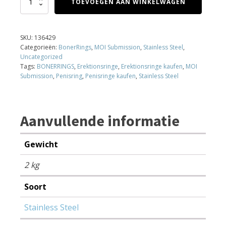
TOEVOEGEN AAN WINKELWAGEN
Gaunt
|
Stainless
Steel
SKU:
136429
Cock
Categorieën:
BonerRings
,
MOI Submission
,
Stainless Steel
,
Ring
Uncategorized
-
Tags:
BONERRINGS
,
Erektionsringe
,
Erektionsringe kaufen
,
MOI
¯
Submission
,
Penisring
,
Penisringe kaufen
,
Stainless Steel
45
mm
aantal
Aanvullende informatie
Gewicht
2 kg
Soort
Stainless Steel