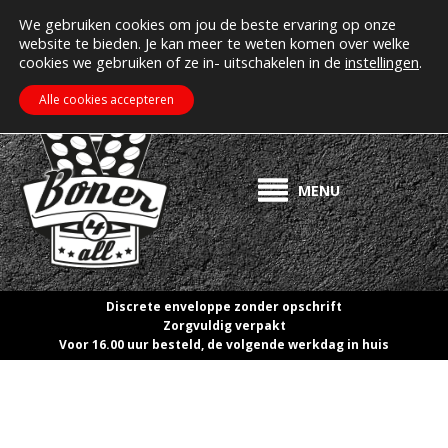
MIJN ACCOUNT
Erectiepillen kopen bij boner4all.nl
We gebruiken cookies om jou de beste ervaring op onze
website te bieden. Je kan meer te weten komen over welke
>> Gratis verzending vanaf €50! <<
cookies we gebruiken of ze in- uitschakelen in de
instellingen
.
€
0.00
ZOEKEN
WINKELWAGEN
Alle cookies accepteren
MENU
Discrete enveloppe zonder opschrift
Zorgvuldig verpakt
Voor 16.00 uur besteld, de volgende werkdag in huis