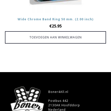
Wide Chrome Band Ring 50 mm. (2.00 inch)
€
25.95
TOEVOEGEN AAN WINKELWAGEN
Boner4All.nl
Postbus 442
2130AK Hoofddorp
Nederland