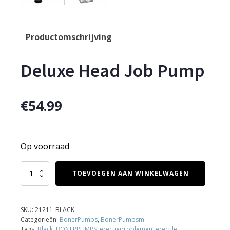
Productomschrijving
Deluxe Head Job Pump
€
54.99
Op voorraad
Deluxe
TOEVOEGEN AAN WINKELWAGEN
Head
Job
Pump
aantal
SKU:
21211_BLACK
Categorieën:
BonerPumps
,
BonerPumpsm
Tags:
Black
,
BONERPUMPS
,
erectieproblemen
,
erectile