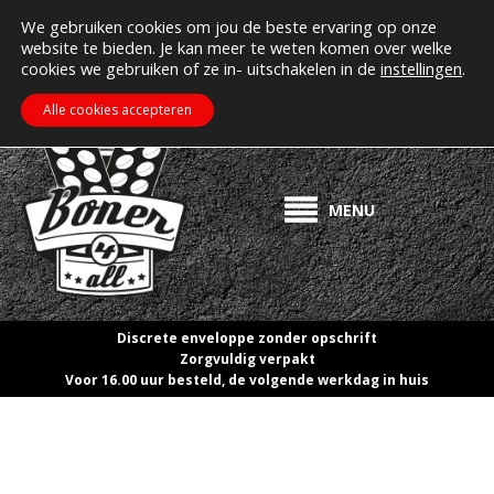
MIJN ACCOUNT
Erectiepillen kopen bij boner4all.nl
We gebruiken cookies om jou de beste ervaring op onze
website te bieden. Je kan meer te weten komen over welke
>> Gratis verzending vanaf €50! <<
cookies we gebruiken of ze in- uitschakelen in de
instellingen
.
€
0.00
ZOEKEN
WINKELWAGEN
Alle cookies accepteren
MENU
Discrete enveloppe zonder opschrift
Zorgvuldig verpakt
Voor 16.00 uur besteld, de volgende werkdag in huis