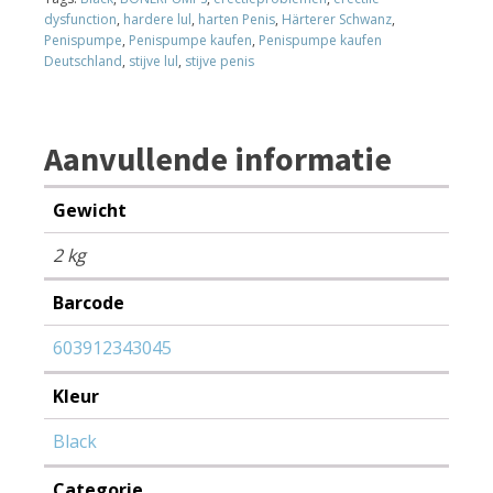
dysfunction
,
hardere lul
,
harten Penis
,
Härterer Schwanz
,
Penispumpe
,
Penispumpe kaufen
,
Penispumpe kaufen
Deutschland
,
stijve lul
,
stijve penis
Aanvullende informatie
Gewicht
2 kg
Barcode
603912343045
Kleur
Black
Categorie