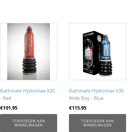
Bathmate Hydromax X30
Bathmate Hydromax X30
- Red
Wide Boy - Blue
€
101.95
€
115.95
TOEVOEGEN AAN
TOEVOEGEN AAN
WINKELWAGEN
WINKELWAGEN