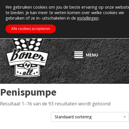
MIJN ACCOUNT
Erectiepillen kopen bij boner4all.nl
We gebruiken cookies om jou de beste ervaring op onze websit
te bieden. Je kan meer te weten komen over welke cookies we
>> Gratis verzending vanaf €50! <<
gebruiken of ze in- uitschakelen in de
instellingen
.
€
0.00
ZOEKEN
WINKELWAGEN
Alle cookies accepteren
MENU
Penispumpe
Resultaat 1–16 van de 93 resultaten wordt getoond