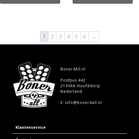
1
2
3
4
5
6
→
Boner4All.nl
Postbus 442
2130AK Hoofddorp
Nederland
E: info@boner4all.nl
Klantenservice