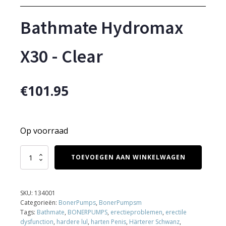
Bathmate Hydromax
X30 - Clear
€
101.95
Op voorraad
Bathmate
TOEVOEGEN AAN WINKELWAGEN
Hydromax
X30
-
Clear
SKU:
134001
aantal
Categorieën:
BonerPumps
,
BonerPumpsm
Tags:
Bathmate
,
BONERPUMPS
,
erectieproblemen
,
erectile
dysfunction
,
hardere lul
,
harten Penis
,
Härterer Schwanz
,