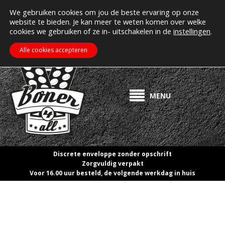
MIJN ACCOUNT
Erectiepillen kopen bij boner4all.nl
We gebruiken cookies om jou de beste ervaring op onze
website te bieden. Je kan meer te weten komen over welke
>> Gratis verzending vanaf €50! <<
cookies we gebruiken of ze in- uitschakelen in de
instellingen
.
€
0.00
ZOEKEN
WINKELWAGEN
Alle cookies accepteren
MENU
Discrete enveloppe zonder opschrift
Zorgvuldig verpakt
Voor 16.00 uur besteld, de volgende werkdag in huis