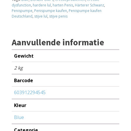
dysfunction
,
hardere lul
,
harten Penis
,
Härterer Schwanz
,
Penispumpe
,
Penispumpe kaufen
,
Penispumpe kaufen
Deutschland
,
stijve lul
,
stijve penis
Aanvullende informatie
Gewicht
2 kg
Barcode
603912294545
Kleur
Blue
Categorie