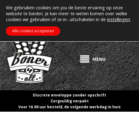
MIJN ACCOUNT
Erectiepillen kopen bij boner4all.nl
We gebruiken cookies om jou de beste ervaring op onze
website te bieden. Je kan meer te weten komen over welke
>> Gratis verzending vanaf €50! <<
cookies we gebruiken of ze in- uitschakelen in de
instellingen
.
€
0.00
ZOEKEN
WINKELWAGEN
Alle cookies accepteren
MENU
Discrete enveloppe zonder opschrift
Zorgvuldig verpakt
Voor 16.00 uur besteld, de volgende werkdag in huis