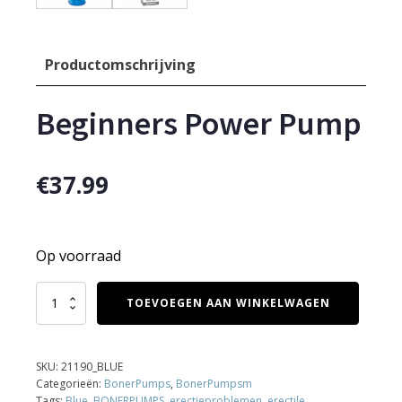
Productomschrijving
Beginners Power Pump
€
37.99
Op voorraad
Beginners
TOEVOEGEN AAN WINKELWAGEN
Power
Pump
aantal
SKU:
21190_BLUE
Categorieën:
BonerPumps
,
BonerPumpsm
Tags:
Blue
,
BONERPUMPS
,
erectieproblemen
,
erectile