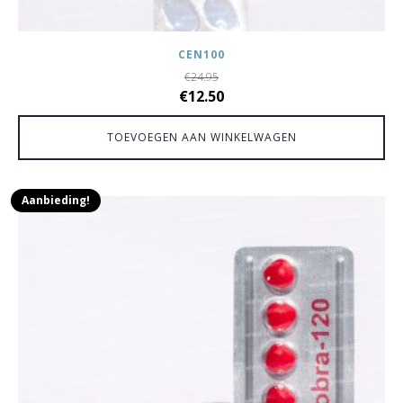
CEN100
€
24.95
Oorspronkelijke
Huidige
€
12.50
prijs
prijs
TOEVOEGEN AAN WINKELWAGEN
was:
is:
€24.95.
€12.50.
Aanbieding!