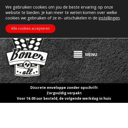
MIJN ACCOUNT
Erectiepillen kopen bij boner4all.nl
We gebruiken cookies om jou de beste ervaring op onze
website te bieden. Je kan meer te weten komen over welke
>> Gratis verzending vanaf €50! <<
cookies we gebruiken of ze in- uitschakelen in de
instellingen
.
€
0.00
ZOEKEN
WINKELWAGEN
Alle cookies accepteren
MENU
Discrete enveloppe zonder opschrift
Zorgvuldig verpakt
Voor 16.00 uur besteld, de volgende werkdag in huis