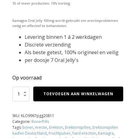
10 of meer producten: 15% korting
Kamagra Oral Jelly 100mg wordt gebruikt om erectieproblemen
veilig en effectief te behandelen.
Levering binnen 1 á 2 werkdagen
Discrete verzending
Als beste getest, 100% origineel en veilig
per doosje 7 Oral Jelly's
Op voorraad
Kamagra
TOEVOEGEN AAN WINKELWAGEN
Oral
Jelly
100
mg
SKU:
KLO9967pgg20811
aantal
Categorie:
BonerPills
Tags:
boner
,
erectie
,
Erektion
,
Erektionspillen
,
Erektionspillen
kaufen Deutschland
,
Fruchtpulver
,
hard erection
,
Kamagra
,