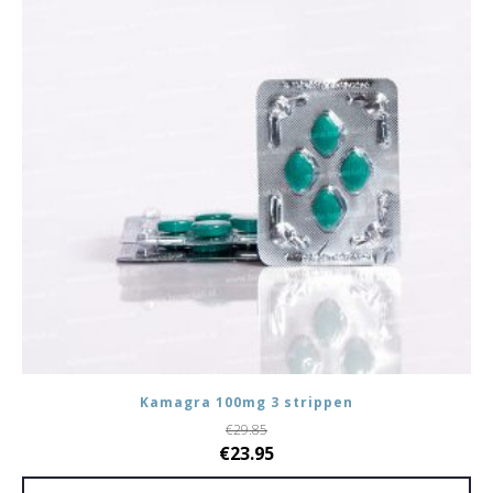
Kamagra 100mg 3 strippen
€
29.85
Oorspronkelijke
Huidige
€
23.95
prijs
prijs