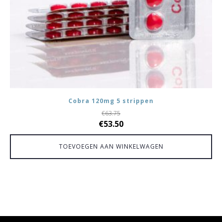
Cobra 120mg 5 strippen
€
63.75
Oorspronkelijke
Huidige
€
53.50
prijs
prijs
TOEVOEGEN AAN WINKELWAGEN
was:
is:
€63.75.
€53.50.