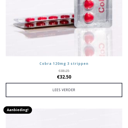
Cobra 120mg 3 strippen
€
38.25
Oorspronkelijke
Huidige
€
32.50
prijs
prijs
LEES VERDER
was:
is:
€38.25.
€32.50.
Aanbieding!