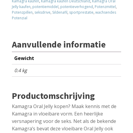
Kamagra kaufen
,
Kamagra kaufen Deutschland
,
Kamagra Oral
Jelly kaufen
,
potentiemiddel
,
potentieverhogend
,
Potenzmittel
,
Potenzpillen
,
seksdrive
,
Sildenafil
,
sportprestatie
,
wachsendes
Potenzial
Aanvullende informatie
Gewicht
0.4 kg
Productomschrijving
Kamagra Oral Jelly kopen? Maak kennis met de
Kamagra in vloeibare vorm. Een heerlijke
versnapering voor de seks. Net als de bekende
Kamagra’s bevat deze vloeibare Oral Jelly ook