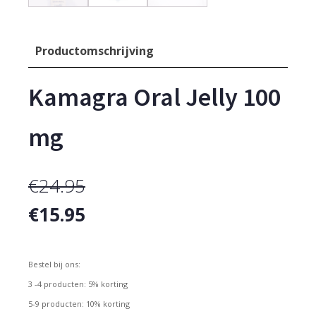
Productomschrijving
Kamagra Oral Jelly 100
mg
€
24.95
Oorspronkelijke
Huidige
€
15.95
prijs
prijs
was:
Bestel bij ons:
is:
3 -4 producten: 5% korting
€24.95.
€15.95.
5-9 producten: 10% korting