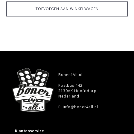
prijs
prijs
TOEVOEGEN AAN WINKELWAGEN
was:
is:
€127.50.
€99.50.
Boner4All.nl
Postbus 442
2130AK Hoofddorp
Nederland
E: info@boner4all.nl
Klantenservice