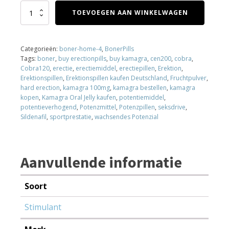
Kamagra
TOEVOEGEN AAN WINKELWAGEN
Oral
jelly
aantal
Categorieën:
boner-home-4
,
BonerPills
Tags:
boner
,
buy erectionpills
,
buy kamagra
,
cen200
,
cobra
,
Cobra120
,
erectie
,
erectiemiddel
,
erectiepillen
,
Erektion
,
Erektionspillen
,
Erektionspillen kaufen Deutschland
,
Fruchtpulver
,
hard erection
,
kamagra 100mg
,
kamagra bestellen
,
kamagra
kopen
,
Kamagra Oral Jelly kaufen
,
potentiemiddel
,
potentieverhogend
,
Potenzmittel
,
Potenzpillen
,
seksdrive
,
Sildenafil
,
sportprestatie
,
wachsendes Potenzial
Aanvullende informatie
Soort
Stimulant