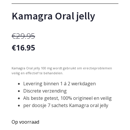
Kamagra Oral jelly
€
29.95
Oorspronkelijke
Huidige
€
16.95
prijs
prijs
was:
Kamagra Oral jelly 100 mg wordt gebruikt om erectieproblemen
is:
veilig en effectief te behandelen.
€29.95.
€16.95.
Levering binnen 1 á 2 werkdagen
Discrete verzending
Als beste getest, 100% origineel en veilig
per doosje 7 sachets Kamagra oral jelly
Op voorraad