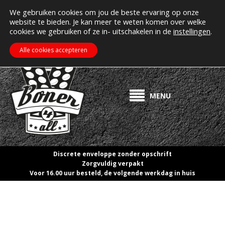
MIJN ACCOUNT
Erectiepillen kopen bij boner4all.nl
We gebruiken cookies om jou de beste ervaring op onze
website te bieden. Je kan meer te weten komen over welke
>> Gratis verzending vanaf €50! <<
cookies we gebruiken of ze in- uitschakelen in de
instellingen
.
€
0.00
ZOEKEN
WINKELWAGEN
Alle cookies accepteren
MENU
Discrete enveloppe zonder opschrift
Zorgvuldig verpakt
Voor 16.00 uur besteld, de volgende werkdag in huis