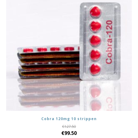
Cobra 120mg 10 strippen
€
127.50
Oorspronkelijke
Huidige
€
99.50