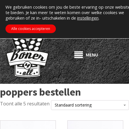
MIJN ACCOUNT
Erectiepillen kopen bij boner4all.nl
We gebruiken cookies om jou de beste ervaring op onze websit
te bieden. Je kan meer te weten komen over welke cookies we
>> Gratis verzending vanaf €50! <<
gebruiken of ze in- uitschakelen in de
instellingen
.
€
0.00
ZOEKEN
WINKELWAGEN
Alle cookies accepteren
MENU
poppers bestellen
Toont alle 5 resultaten