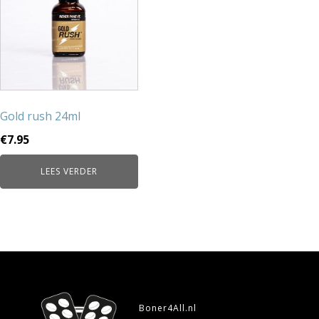
Gold rush 24ml
€
7.95
LEES VERDER
Boner4All.nl