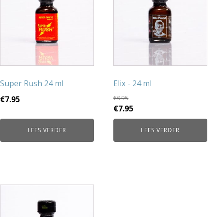
Super Rush 24 ml
Elix - 24 ml
€
7.95
€
8.95
Oorspronkelijke
Huidige
€
7.95
prijs
prijs
LEES VERDER
LEES VERDER
was:
is:
€8.95.
€7.95.