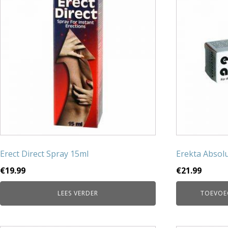
Erect Direct Spray 15ml
Erekta Absol
€
19.99
€
21.99
LEES VERDER
TOEVOE