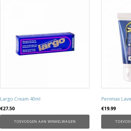
Largo Cream 40ml
Penimax Lave
€
27.50
€
19.99
TOEVOEGEN AAN WINKELWAGEN
TOEVOE