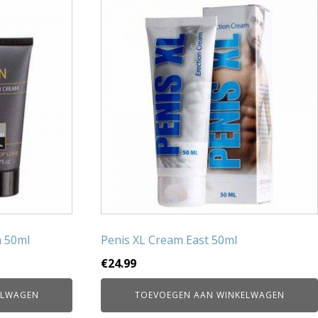
m 50ml
Penis XL Cream East 50ml
€
24.99
ELWAGEN
TOEVOEGEN AAN WINKELWAGEN