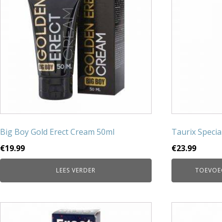
Big Boy Gold Erect Cream 50ml
Taurix Specia
€
19.99
€
23.99
LEES VERDER
TOEVOE