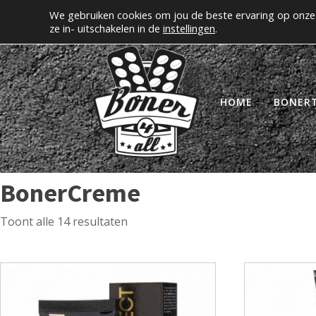
We gebruiken cookies om jou de beste ervaring op onze 
Erectiepillen kopen bij boner4all.nl
MIJN A
ze in- uitschakelen in de
instellingen
.
HOME
BONER
BonerCreme
Toont alle 14 resultaten