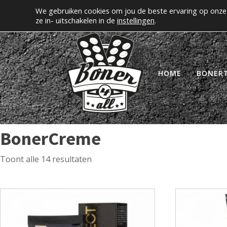
We gebruiken cookies om jou de beste ervaring op onze 
Erectiepillen kopen bij boner4all.nl
MIJN A
ze in- uitschakelen in de
instellingen
.
HOME
BONER
BonerCreme
Toont alle 14 resultaten