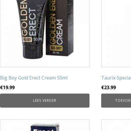
Big Boy Gold Erect Cream 50ml
Taurix Specia
€
19.99
€
23.99
LEES VERDER
TOEVOE