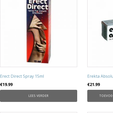
Erect Direct Spray 15ml
Erekta Absol
€
19.99
€
21.99
LEES VERDER
TOEVOE