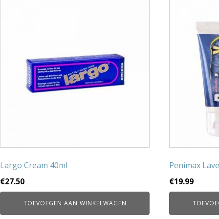
Largo Cream 40ml
Penimax Lave
€
27.50
€
19.99
TOEVOEGEN AAN WINKELWAGEN
TOEVOE