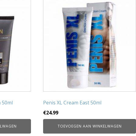
m 50ml
Penis XL Cream East 50ml
€
24.99
ELWAGEN
TOEVOEGEN AAN WINKELWAGEN